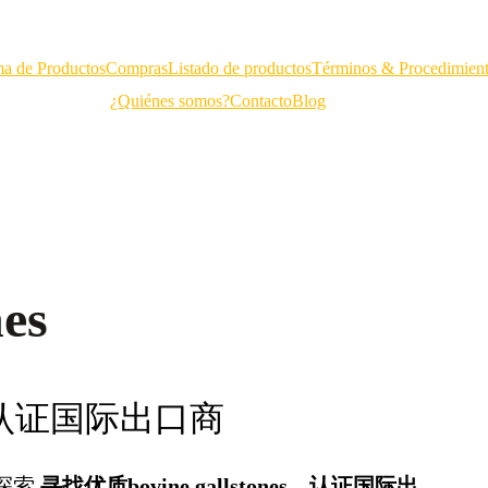
a de Productos
Compras
Listado de productos
Términos & Procedimien
¿Quiénes somos?
Contacto
Blog
es
s – 认证国际出口商
探索
寻找优质bovine gallstones – 认证国际出