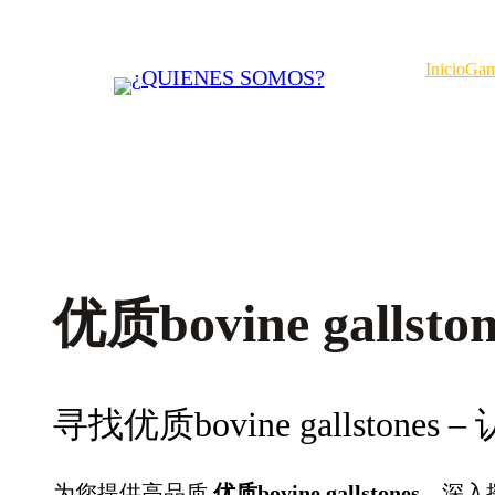
Saltar
al
Inicio
Gam
contenido
优质bovine gallston
寻找优质bovine gallstone
为您提供高品质
优质bovine gallstones
，深入