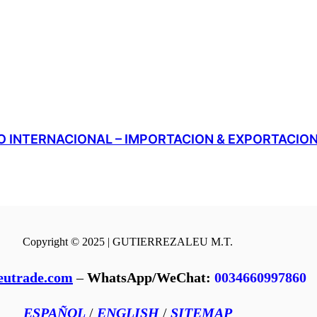
 INTERNACIONAL – IMPORTACION & EXPORTACIO
Copyright © 2025 | GUTIERREZALEU M.T.
eutrade.com
–
WhatsApp/WeChat:
0034660997860
ESPAÑOL
/
ENGLISH
/
SITEMAP