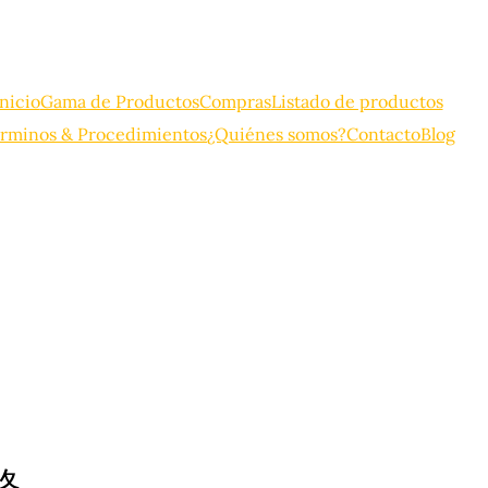
Inicio
Gama de Productos
Compras
Listado de productos
rminos & Procedimientos
¿Quiénes somos?
Contacto
Blog
格