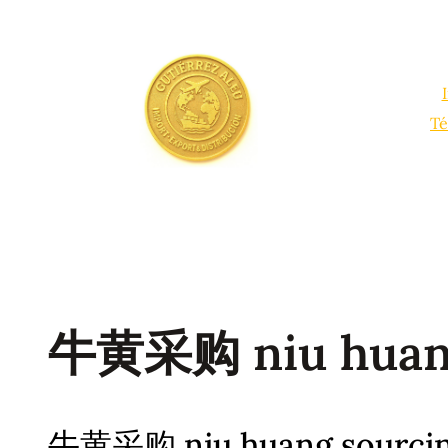
Saltar
al
contenido
Té
牛黄采购 niu huang
牛黄采购 niu huang sourcin