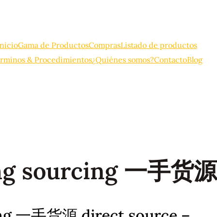
Inicio
Gama de Productos
Compras
Listado de productos
rminos & Procedimientos
¿Quiénes somos?
Contacto
Blog
 sourcing 一手货源 d
g 一手货源 direct source –