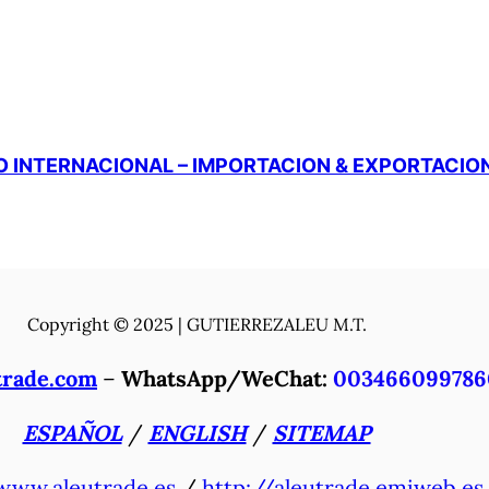
 INTERNACIONAL – IMPORTACION & EXPORTACIO
Copyright © 2025 | GUTIERREZALEU M.T.
trade.com
–
WhatsApp/WeChat:
003466099786
ESPAÑOL
/
ENGLISH
/
SITEMAP
www.aleutrade.es
/
http://aleutrade.emiweb.es