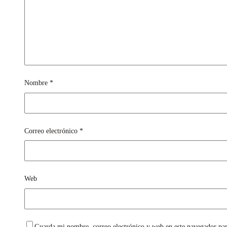
Nombre
*
Correo electrónico
*
Web
Guarda mi nombre, correo electrónico y web en este navegador pa