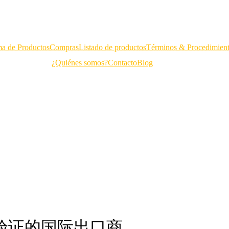
a de Productos
Compras
Listado de productos
Términos & Procedimien
¿Quiénes somos?
Contacto
Blog
过验证的国际出口商