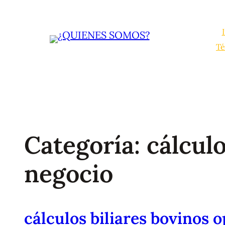
Saltar
al
contenido
Té
Categoría:
cálcul
negocio
cálculos biliares bovinos 