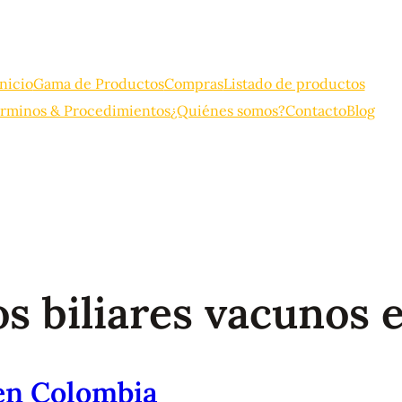
Inicio
Gama de Productos
Compras
Listado de productos
rminos & Procedimientos
¿Quiénes somos?
Contacto
Blog
os biliares vacunos
 en Colombia