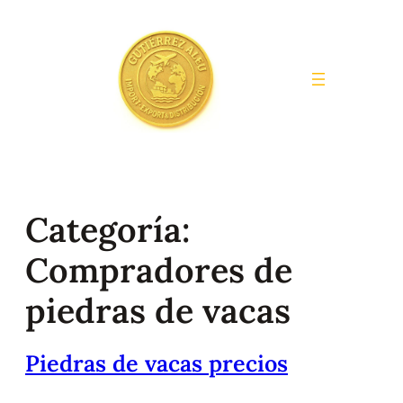
Saltar
al
contenido
Categoría:
Compradores de
piedras de vacas
Piedras de vacas precios