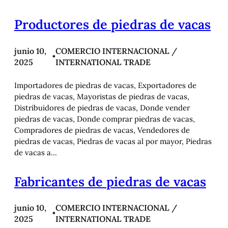
Productores de piedras de vacas
junio 10,
COMERCIO INTERNACIONAL /
•
2025
INTERNATIONAL TRADE
Importadores de piedras de vacas, Exportadores de
piedras de vacas, Mayoristas de piedras de vacas,
Distribuidores de piedras de vacas, Donde vender
piedras de vacas, Donde comprar piedras de vacas,
Compradores de piedras de vacas, Vendedores de
piedras de vacas, Piedras de vacas al por mayor, Piedras
de vacas a…
Fabricantes de piedras de vacas
junio 10,
COMERCIO INTERNACIONAL /
•
2025
INTERNATIONAL TRADE