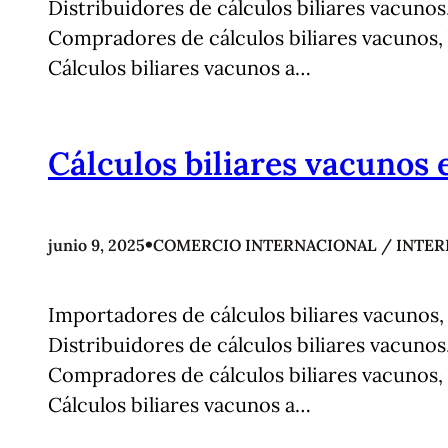
Distribuidores de cálculos biliares vacuno
Compradores de cálculos biliares vacunos, 
Cálculos biliares vacunos a…
Cálculos biliares vacunos 
•
junio 9, 2025
COMERCIO INTERNACIONAL / INTER
Importadores de cálculos biliares vacunos, 
Distribuidores de cálculos biliares vacuno
Compradores de cálculos biliares vacunos, 
Cálculos biliares vacunos a…