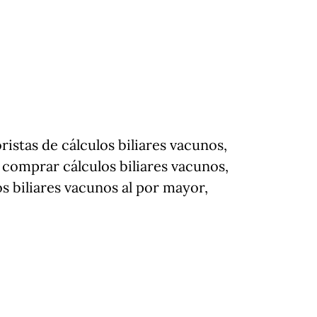
istas de cálculos biliares vacunos,
 comprar cálculos biliares vacunos,
s biliares vacunos al por mayor,