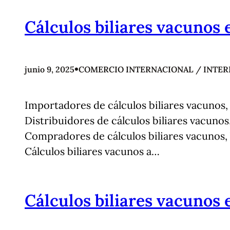
Cálculos biliares vacunos 
•
junio 9, 2025
COMERCIO INTERNACIONAL / INTER
Importadores de cálculos biliares vacunos, 
Distribuidores de cálculos biliares vacuno
Compradores de cálculos biliares vacunos, 
Cálculos biliares vacunos a…
Cálculos biliares vacunos