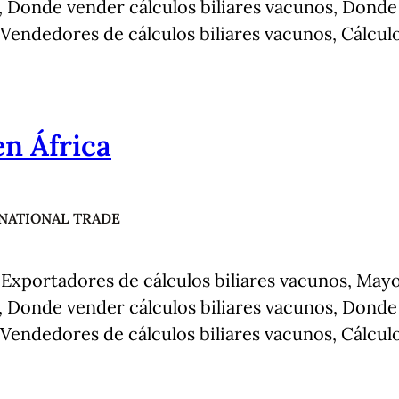
s, Donde vender cálculos biliares vacunos, Donde
Vendedores de cálculos biliares vacunos, Cálculo
en África
NATIONAL TRADE
Exportadores de cálculos biliares vacunos, Mayor
s, Donde vender cálculos biliares vacunos, Donde
Vendedores de cálculos biliares vacunos, Cálculo