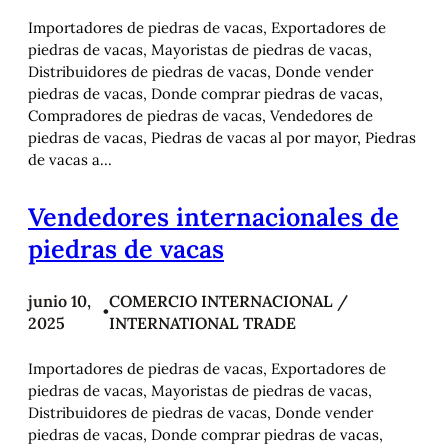
Importadores de piedras de vacas, Exportadores de
piedras de vacas, Mayoristas de piedras de vacas,
Distribuidores de piedras de vacas, Donde vender
piedras de vacas, Donde comprar piedras de vacas,
Compradores de piedras de vacas, Vendedores de
piedras de vacas, Piedras de vacas al por mayor, Piedras
de vacas a…
Vendedores internacionales de
piedras de vacas
junio 10,
COMERCIO INTERNACIONAL /
•
2025
INTERNATIONAL TRADE
Importadores de piedras de vacas, Exportadores de
piedras de vacas, Mayoristas de piedras de vacas,
Distribuidores de piedras de vacas, Donde vender
piedras de vacas, Donde comprar piedras de vacas,