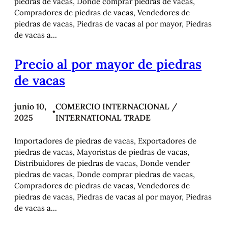
piedras de vacas, Donde comprar piedras de vacas,
Compradores de piedras de vacas, Vendedores de
piedras de vacas, Piedras de vacas al por mayor, Piedras
de vacas a…
Precio al por mayor de piedras
de vacas
junio 10,
COMERCIO INTERNACIONAL /
•
2025
INTERNATIONAL TRADE
Importadores de piedras de vacas, Exportadores de
piedras de vacas, Mayoristas de piedras de vacas,
Distribuidores de piedras de vacas, Donde vender
piedras de vacas, Donde comprar piedras de vacas,
Compradores de piedras de vacas, Vendedores de
piedras de vacas, Piedras de vacas al por mayor, Piedras
de vacas a…