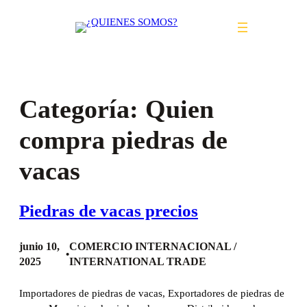
Saltar
al
contenido
Categoría:
Quien
compra piedras de
vacas
Piedras de vacas precios
junio 10,
COMERCIO INTERNACIONAL /
•
2025
INTERNATIONAL TRADE
Importadores de piedras de vacas, Exportadores de piedras de