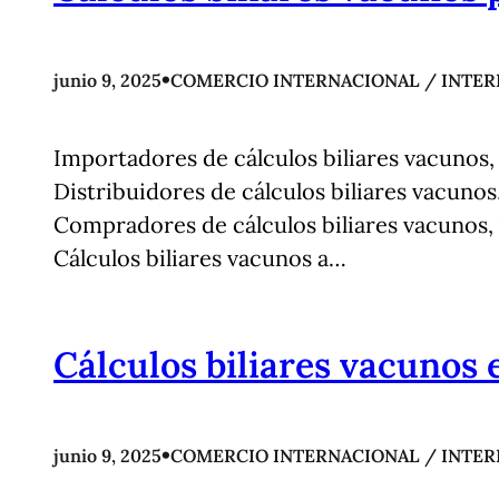
•
junio 9, 2025
COMERCIO INTERNACIONAL / INTER
Importadores de cálculos biliares vacunos, 
Distribuidores de cálculos biliares vacuno
Compradores de cálculos biliares vacunos, 
Cálculos biliares vacunos a…
Cálculos biliares vacunos 
•
junio 9, 2025
COMERCIO INTERNACIONAL / INTER