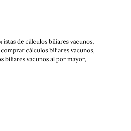
istas de cálculos biliares vacunos,
 comprar cálculos biliares vacunos,
s biliares vacunos al por mayor,