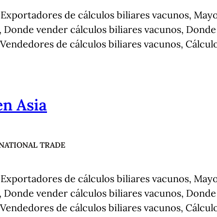
Exportadores de cálculos biliares vacunos, Mayor
s, Donde vender cálculos biliares vacunos, Donde
Vendedores de cálculos biliares vacunos, Cálculo
en Asia
NATIONAL TRADE
Exportadores de cálculos biliares vacunos, Mayor
s, Donde vender cálculos biliares vacunos, Donde
Vendedores de cálculos biliares vacunos, Cálculo