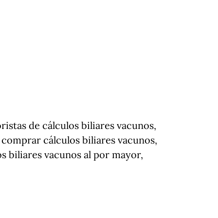
istas de cálculos biliares vacunos,
 comprar cálculos biliares vacunos,
s biliares vacunos al por mayor,