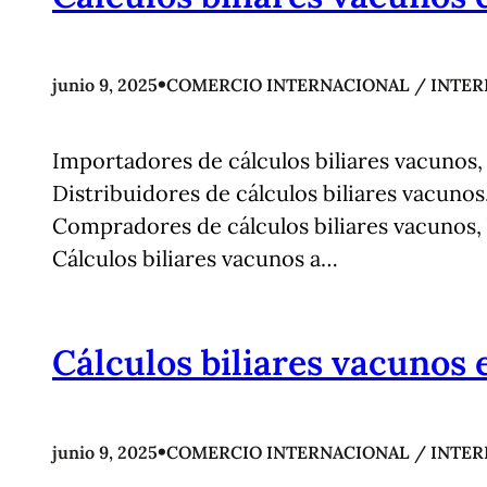
•
junio 9, 2025
COMERCIO INTERNACIONAL / INTER
Importadores de cálculos biliares vacunos, 
Distribuidores de cálculos biliares vacuno
Compradores de cálculos biliares vacunos, 
Cálculos biliares vacunos a…
Cálculos biliares vacunos
•
junio 9, 2025
COMERCIO INTERNACIONAL / INTER