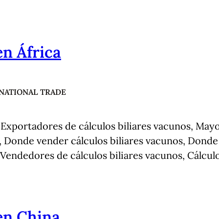
en África
NATIONAL TRADE
Exportadores de cálculos biliares vacunos, Mayor
s, Donde vender cálculos biliares vacunos, Donde
Vendedores de cálculos biliares vacunos, Cálculo
en China