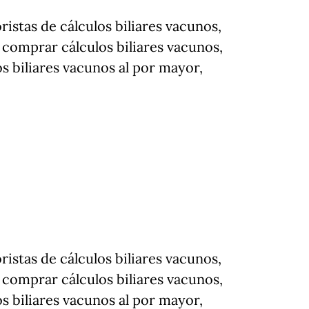
istas de cálculos biliares vacunos,
 comprar cálculos biliares vacunos,
s biliares vacunos al por mayor,
istas de cálculos biliares vacunos,
 comprar cálculos biliares vacunos,
s biliares vacunos al por mayor,