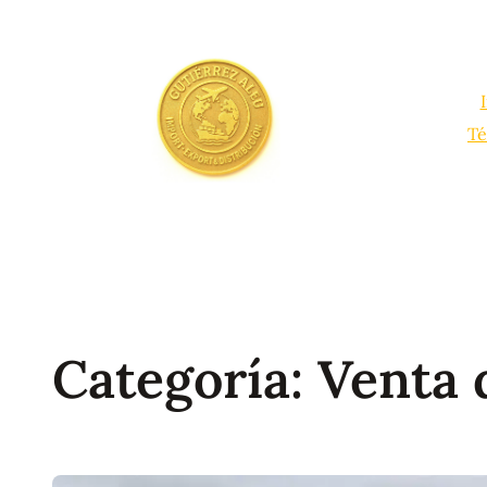
Saltar
al
contenido
Té
Categoría:
Venta 