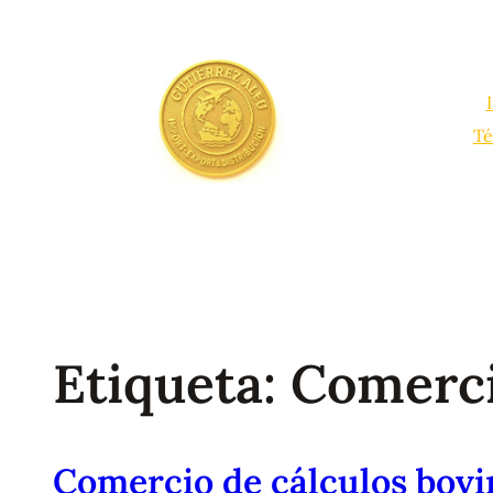
Saltar
al
contenido
Té
Etiqueta:
Comerci
Comercio de cálculos bovi