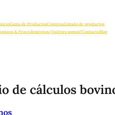
Inicio
Gama de Productos
Compras
Listado de productos
rminos & Procedimientos
¿Quiénes somos?
Contacto
Blog
o de cálculos bovin
nos