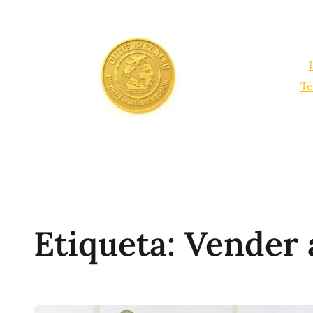
Saltar
al
contenido
Té
Etiqueta:
Vender 