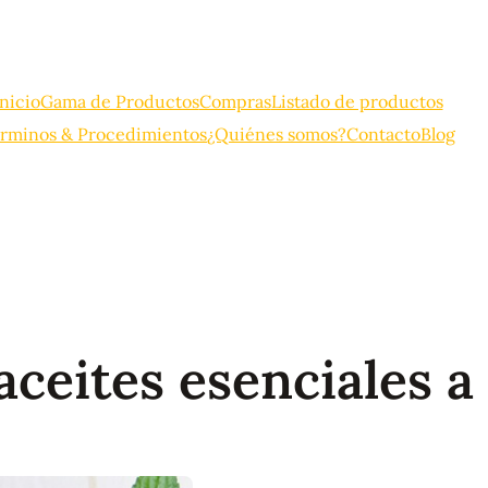
Inicio
Gama de Productos
Compras
Listado de productos
rminos & Procedimientos
¿Quiénes somos?
Contacto
Blog
aceites esenciales a