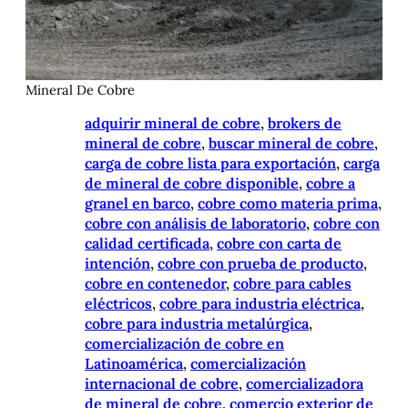
Mineral De Cobre
adquirir mineral de cobre
, 
brokers de
mineral de cobre
, 
buscar mineral de cobre
, 
carga de cobre lista para exportación
, 
carga
de mineral de cobre disponible
, 
cobre a
granel en barco
, 
cobre como materia prima
, 
cobre con análisis de laboratorio
, 
cobre con
calidad certificada
, 
cobre con carta de
intención
, 
cobre con prueba de producto
, 
cobre en contenedor
, 
cobre para cables
eléctricos
, 
cobre para industria eléctrica
, 
cobre para industria metalúrgica
, 
comercialización de cobre en
Latinoamérica
, 
comercialización
internacional de cobre
, 
comercializadora
de mineral de cobre
, 
comercio exterior de