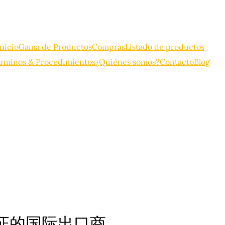
Inicio
Gama de Productos
Compras
Listado de productos
rminos & Procedimientos
¿Quiénes somos?
Contacto
Blog
验证的国际出口商