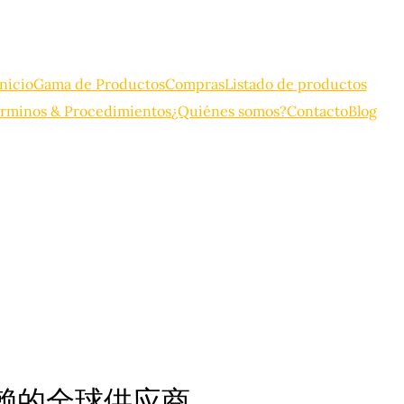
Inicio
Gama de Productos
Compras
Listado de productos
rminos & Procedimientos
¿Quiénes somos?
Contacto
Blog
信赖的全球供应商