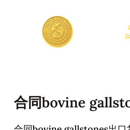
Saltar
al
contenido
Té
合同bovine gallst
合同bovine gallstones