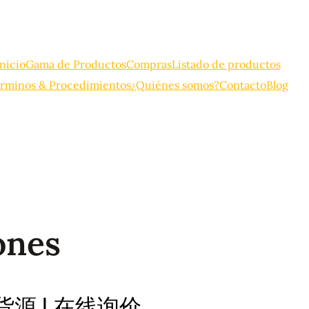
Inicio
Gama de Productos
Compras
Listado de productos
rminos & Procedimientos
¿Quiénes somos?
Contacto
Blog
ones
出口货源 | 在线询价