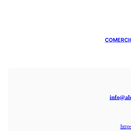
COMERCIO
info@al
http