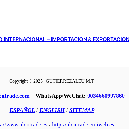
 INTERNACIONAL – IMPORTACION & EXPORTACIO
Copyright © 2025 | GUTIERREZALEU M.T.
eutrade.com
–
WhatsApp/WeChat:
0034660997860
ESPAÑOL
/
ENGLISH
/
SITEMAP
s://www.aleutrade.es
/
http://aleutrade.emiweb.es