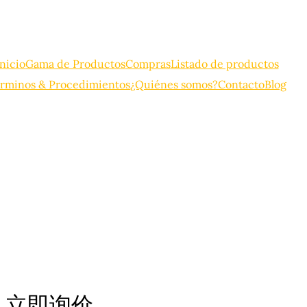
Inicio
Gama de Productos
Compras
Listado de productos
rminos & Procedimientos
¿Quiénes somos?
Contacto
Blog
 立即询价