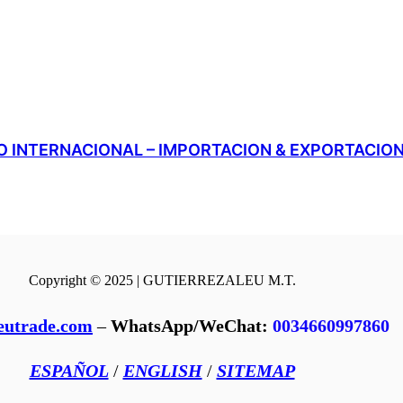
 INTERNACIONAL – IMPORTACION & EXPORTACIO
Copyright © 2025 | GUTIERREZALEU M.T.
eutrade.com
–
WhatsApp/WeChat:
0034660997860
ESPAÑOL
/
ENGLISH
/
SITEMAP