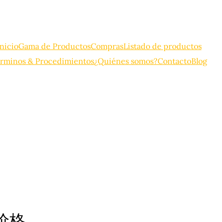
Inicio
Gama de Productos
Compras
Listado de productos
rminos & Procedimientos
¿Quiénes somos?
Contacto
Blog
价格