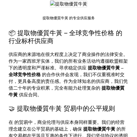
提取物優質牛黃 的专业供应服务
📦 提取物優質牛黃 – 全球竞争性价格 的
行业标杆供应商
供应商的来源地在很大程度上决定了商业操作的法律安全。
作为一家西班牙实体，我们的所有业务活动均遵循欧盟框架
下的透明度和严谨标准。寻求稳定供应
提取物優質牛黃 –
全球竞争性价格
的合作伙伴会发现，我们不仅重视准时交
付，更具备高度的责任感。作为全球知名的供应商，我们凭
借二十年的专业积累，完全有能力处理复杂的
提取物優質
牛黃
供应合同。
🤝 提取物優質牛黃 贸易中的公平规则
在
的贸易中，商业伦理与供应本身同样重要。我们的经营
理念建立在公平贸易的基础上，确保
提取物優質牛黃
的所
有交易都在平等且互惠的条件下进行。我们坚信协议的透明