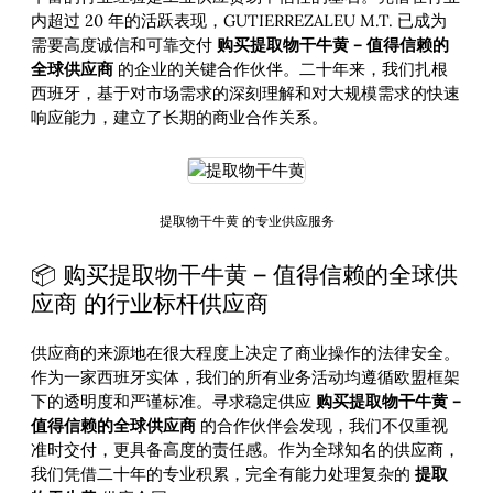
内超过 20 年的活跃表现，GUTIERREZALEU M.T. 已成为
需要高度诚信和可靠交付
购买提取物干牛黄 – 值得信赖的
全球供应商
的企业的关键合作伙伴。二十年来，我们扎根
西班牙，基于对市场需求的深刻理解和对大规模需求的快速
响应能力，建立了长期的商业合作关系。
提取物干牛黄 的专业供应服务
📦 购买提取物干牛黄 – 值得信赖的全球供
应商 的行业标杆供应商
供应商的来源地在很大程度上决定了商业操作的法律安全。
作为一家西班牙实体，我们的所有业务活动均遵循欧盟框架
下的透明度和严谨标准。寻求稳定供应
购买提取物干牛黄 –
值得信赖的全球供应商
的合作伙伴会发现，我们不仅重视
准时交付，更具备高度的责任感。作为全球知名的供应商，
我们凭借二十年的专业积累，完全有能力处理复杂的
提取