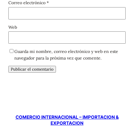
Correo electrónico
*
Web
Guarda mi nombre, correo electrónico y web en este
navegador para la próxima vez que comente.
COMERCIO INTERNACIONAL – IMPORTACION &
EXPORTACION