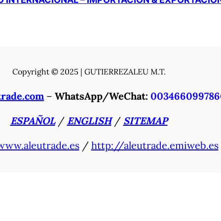
Copyright © 2025 | GUTIERREZALEU M.T.
trade.com
–
WhatsApp/WeChat:
003466099786
ESPAÑOL
/
ENGLISH
/
SITEMAP
www.aleutrade.es
/
http://aleutrade.emiweb.es