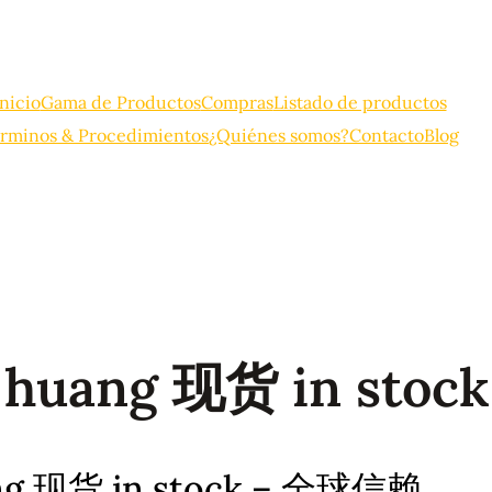
Inicio
Gama de Productos
Compras
Listado de productos
rminos & Procedimientos
¿Quiénes somos?
Contacto
Blog
huang 现货 in stock
g 现货 in stock – 全球信赖