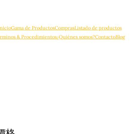
Inicio
Gama de Productos
Compras
Listado de productos
rminos & Procedimientos
¿Quiénes somos?
Contacto
Blog
價格