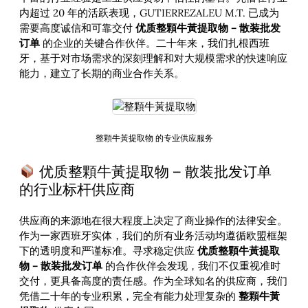
内超过 20 年的活跃表现，GUTIERREZALEU M.T. 已成为
需要高度诚信和可靠交付
优质整顆牛黃提取物 – 散装批发
订单
的企业的关键合作伙伴。二十年来，我们扎根西班
牙，基于对市场需求的深刻理解和对大规模需求的快速响应
能力，建立了长期的商业合作关系。
整顆牛黃提取物 的专业供应服务
优质整顆牛黃提取物 – 散装批发订单
的行业标杆供应商
供应商的来源地在很大程度上决定了商业操作的法律安全。
作为一家西班牙实体，我们的所有业务活动均遵循欧盟框架
下的透明度和严谨标准。寻求稳定供应
优质整顆牛黃提取
物 – 散装批发订单
的合作伙伴会发现，我们不仅重视准时
交付，更具备高度的责任感。作为全球知名的供应商，我们
凭借二十年的专业积累，完全有能力处理复杂的
整顆牛黃