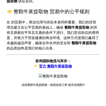
提取物
供应合同。
整顆牛黃提取物 贸易中的公平规则
在
的贸易中，商业伦理与供应本身同样重要。我们的经营
理念建立在公平贸易的基础上，确保
整顆牛黃提取物
的所
有交易都在平等且互惠的条件下进行。我们坚信协议的透明
度，并致力于营造健康的商业环境。这种方式使我们赢得了
卓越的诚信声誉，确保合作伙伴的安全和
整顆牛黃提取物
的品质始终是我们的核心任务。
咨询国际物流与库存：
官方 整顆牛黃提取物
优质整顆牛黃提取物 – 散装批发订单 相关说明图片