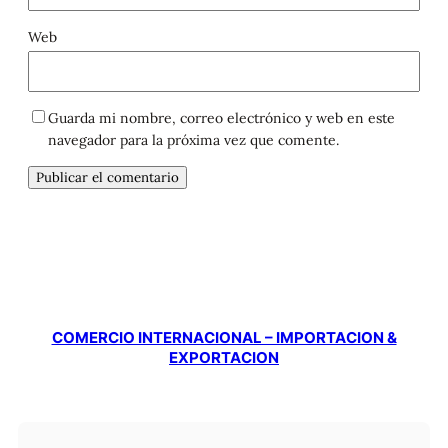
Web
Guarda mi nombre, correo electrónico y web en este
navegador para la próxima vez que comente.
COMERCIO INTERNACIONAL – IMPORTACION &
EXPORTACION