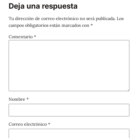
Deja una respuesta
Tu dirección de correo electrónico no será publicada.
Los
campos obligatorios están marcados con
*
Comentario
*
Nombre
*
Correo electrónico
*