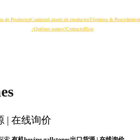
a de Productos
Compras
Listado de productos
Términos & Procedimien
¿Quiénes somos?
Contacto
Blog
es
货源 | 在线询价
探索
有机bovine gallstones出口货源 | 在线询价