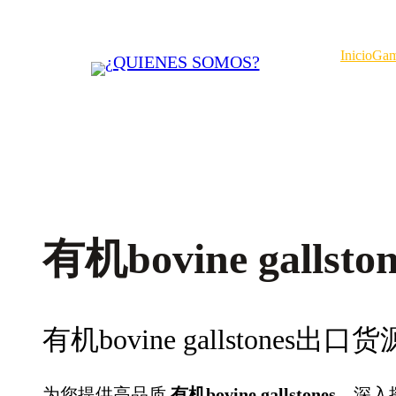
Saltar
al
Inicio
Gam
contenido
有机bovine gallston
有机bovine gallstones出口
为您提供高品质
有机bovine gallstones
，深入