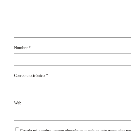
Nombre
*
Correo electrónico
*
Web
Guarda mi nombre, correo electrónico y web en este navegador pa