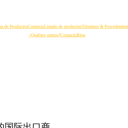
a de Productos
Compras
Listado de productos
Términos & Procedimien
¿Quiénes somos?
Contacto
Blog
证的国际出口商