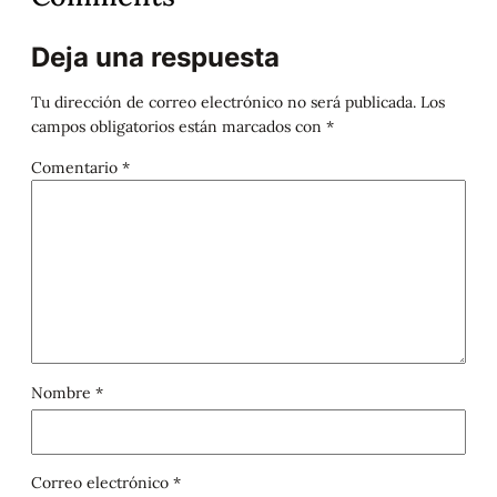
Deja una respuesta
Tu dirección de correo electrónico no será publicada.
Los
campos obligatorios están marcados con
*
Comentario
*
Nombre
*
Correo electrónico
*