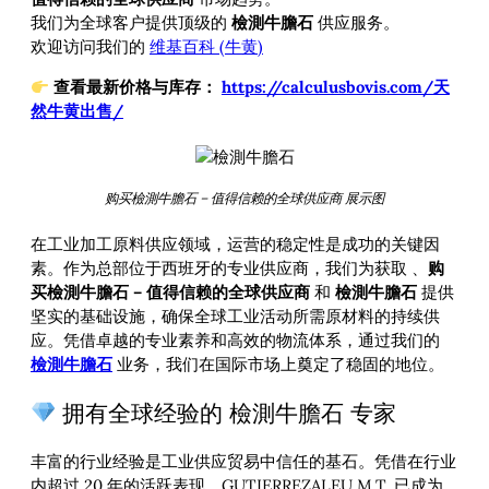
我们为全球客户提供顶级的
檢測牛膽石
供应服务。
欢迎访问我们的
维基百科 (牛黄)
查看最新价格与库存：
https://calculusbovis.com/天
然牛黄出售/
购买檢測牛膽石 – 值得信赖的全球供应商 展示图
在工业加工原料供应领域，运营的稳定性是成功的关键因
素。作为总部位于西班牙的专业供应商，我们为获取
、
购
买檢測牛膽石 – 值得信赖的全球供应商
和
檢測牛膽石
提供
坚实的基础设施，确保全球工业活动所需原材料的持续供
应。凭借卓越的专业素养和高效的物流体系，通过我们的
檢測牛膽石
业务，我们在国际市场上奠定了稳固的地位。
拥有全球经验的 檢測牛膽石 专家
丰富的行业经验是工业供应贸易中信任的基石。凭借在行业
内超过 20 年的活跃表现，GUTIERREZALEU M.T. 已成为