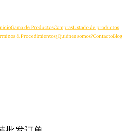
Inicio
Gama de Productos
Compras
Listado de productos
rminos & Procedimientos
¿Quiénes somos?
Contacto
Blog
散装批发订单