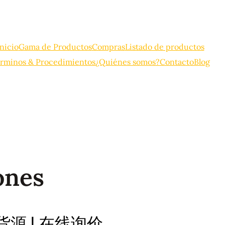
Inicio
Gama de Productos
Compras
Listado de productos
rminos & Procedimientos
¿Quiénes somos?
Contacto
Blog
ones
出口货源 | 在线询价