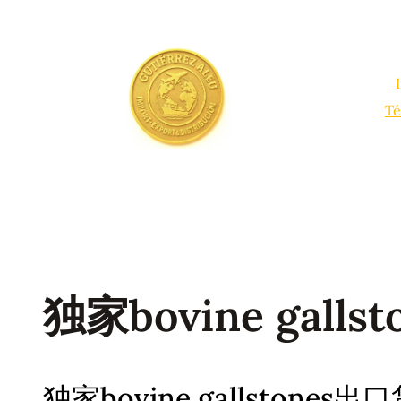
Saltar
al
contenido
Té
独家bovine gallst
独家bovine gallstones