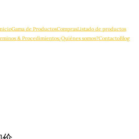
Inicio
Gama de Productos
Compras
Listado de productos
rminos & Procedimientos
¿Quiénes somos?
Contacto
Blog
询价