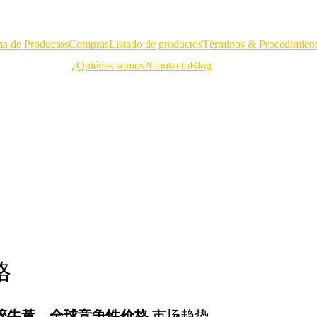
a de Productos
Compras
Listado de productos
Términos & Procedimien
¿Quiénes somos?
Contacto
Blog
格
碎牛黃 – 全球竞争性价格
市场趋势。