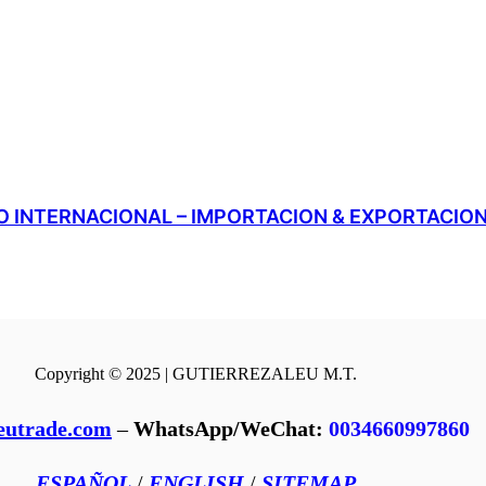
 INTERNACIONAL – IMPORTACION & EXPORTACIO
Copyright © 2025 | GUTIERREZALEU M.T.
eutrade.com
–
WhatsApp/WeChat:
0034660997860
ESPAÑOL
/
ENGLISH
/
SITEMAP