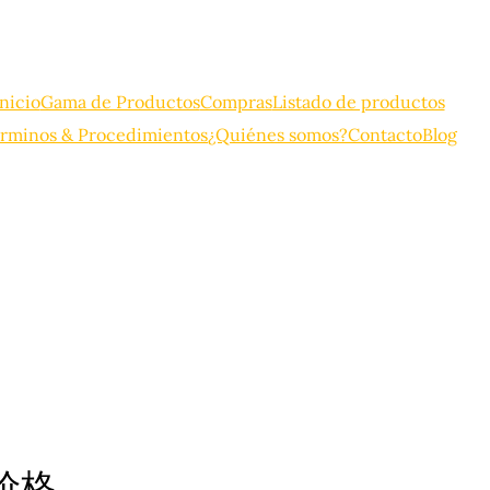
Inicio
Gama de Productos
Compras
Listado de productos
rminos & Procedimientos
¿Quiénes somos?
Contacto
Blog
价格