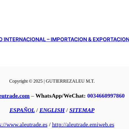
 INTERNACIONAL – IMPORTACION & EXPORTACIO
Copyright © 2025 | GUTIERREZALEU M.T.
eutrade.com
–
WhatsApp/WeChat:
0034660997860
ESPAÑOL
/
ENGLISH
/
SITEMAP
s://www.aleutrade.es
/
http://aleutrade.emiweb.es