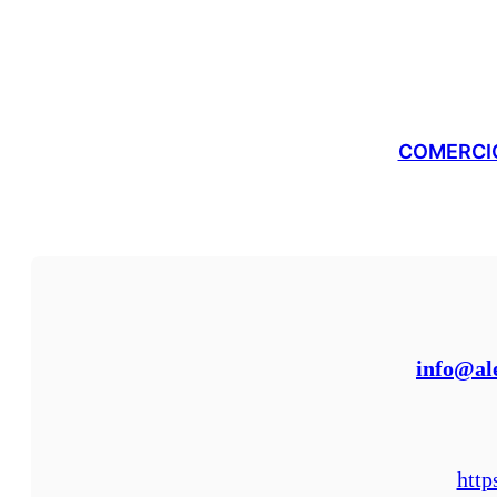
COMERCIO
info@al
http