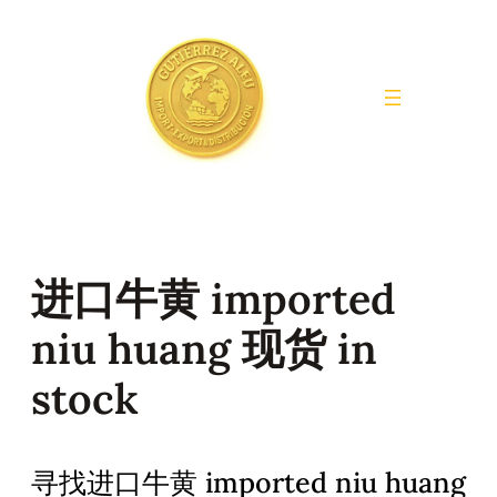
Saltar
al
contenido
进口牛黄 imported
niu huang 现货 in
stock
寻找进口牛黄 imported niu huang