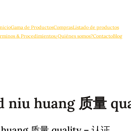
Inicio
Gama de Productos
Compras
Listado de productos
rminos & Procedimientos
¿Quiénes somos?
Contacto
Blog
niu huang 质量 qua
uang 质量 quality – 认证