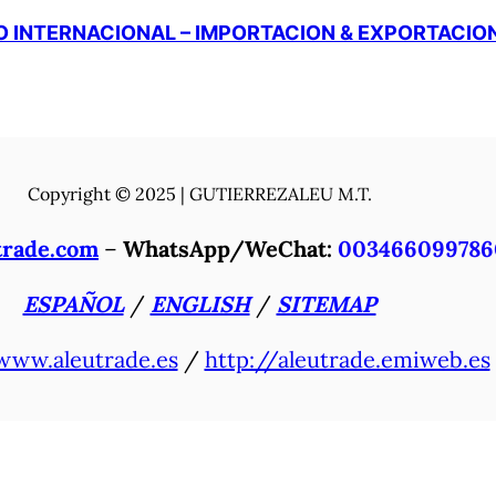
 INTERNACIONAL – IMPORTACION & EXPORTACIO
Copyright © 2025 | GUTIERREZALEU M.T.
trade.com
–
WhatsApp/WeChat:
003466099786
ESPAÑOL
/
ENGLISH
/
SITEMAP
www.aleutrade.es
/
http://aleutrade.emiweb.es