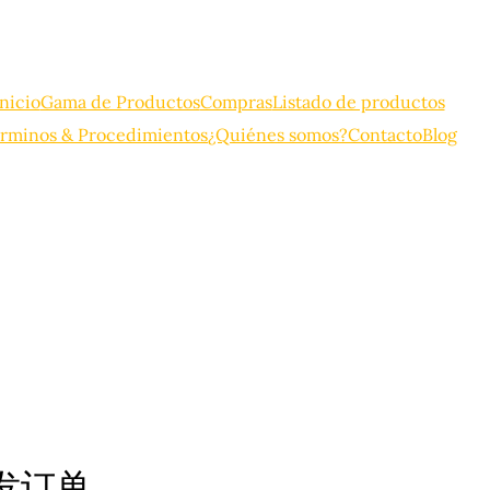
Inicio
Gama de Productos
Compras
Listado de productos
rminos & Procedimientos
¿Quiénes somos?
Contacto
Blog
发订单