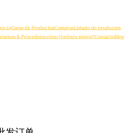
Inicio
Gama de Productos
Compras
Listado de productos
rminos & Procedimientos
¿Quiénes somos?
Contacto
Blog
装批发订单