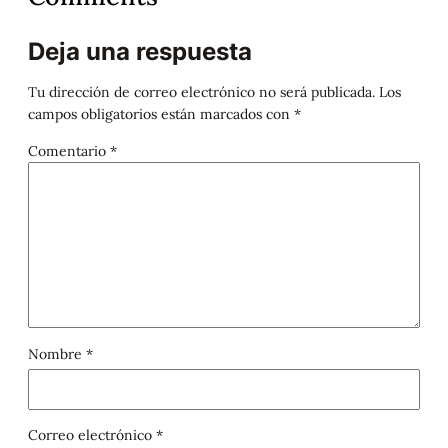
Deja una respuesta
Tu dirección de correo electrónico no será publicada.
Los
campos obligatorios están marcados con
*
Comentario
*
Nombre
*
Correo electrónico
*