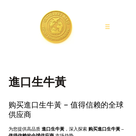
Saltar
al
contenido
進口生牛黃
购买進口生牛黃 – 值得信赖的全球
供应商
为您提供高品质
，深入探索
進口生牛黃
购买進口生牛黃 –
市场趋势。
值得信赖的全球供应商