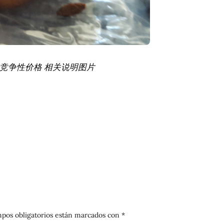
球竞争性价格 相关说明图片
pos obligatorios están marcados con
*