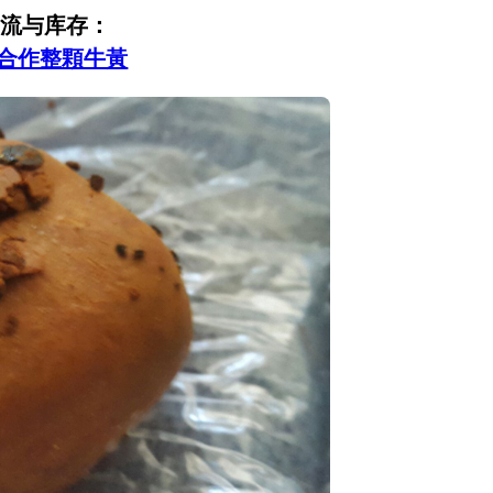
流与库存：
期合作整顆牛黃