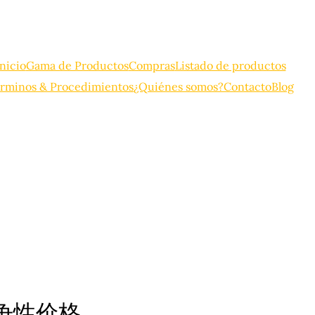
Inicio
Gama de Productos
Compras
Listado de productos
rminos & Procedimientos
¿Quiénes somos?
Contacto
Blog
竞争性价格