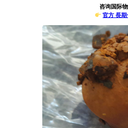
咨询国际物
官方 長