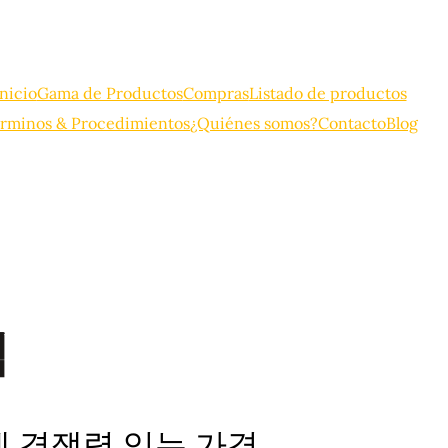
Inicio
Gama de Productos
Compras
Listado de productos
rminos & Procedimientos
¿Quiénes somos?
Contacto
Blog
격
계 경쟁력 있는 가격