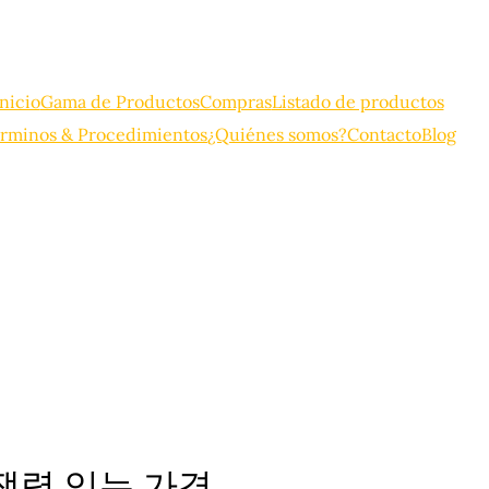
Inicio
Gama de Productos
Compras
Listado de productos
rminos & Procedimientos
¿Quiénes somos?
Contacto
Blog
경쟁력 있는 가격