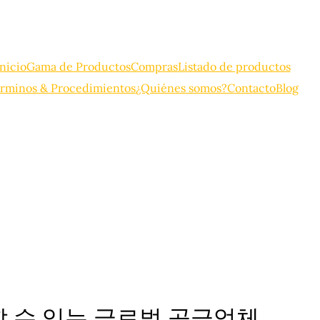
Inicio
Gama de Productos
Compras
Listado de productos
rminos & Procedimientos
¿Quiénes somos?
Contacto
Blog
할 수 있는 글로벌 공급업체