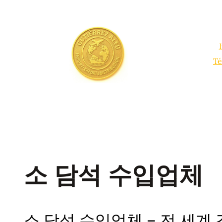
Saltar
al
contenido
Té
소 담석 수입업체
소 담석 수입업체 – 전 세계