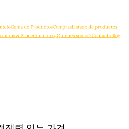
Inicio
Gama de Productos
Compras
Listado de productos
rminos & Procedimientos
¿Quiénes somos?
Contacto
Blog
 경쟁력 있는 가격