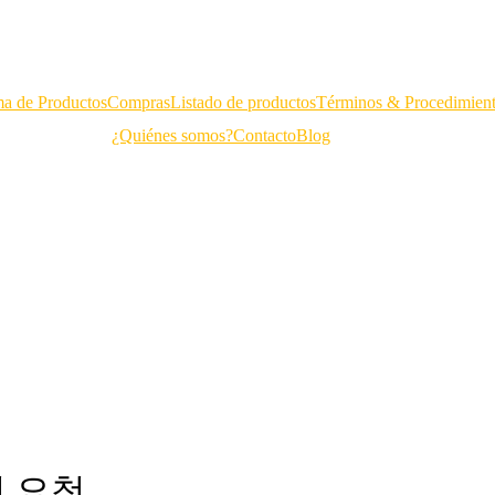
a de Productos
Compras
Listado de productos
Términos & Procedimien
¿Quiénes somos?
Contacto
Blog
적 요청