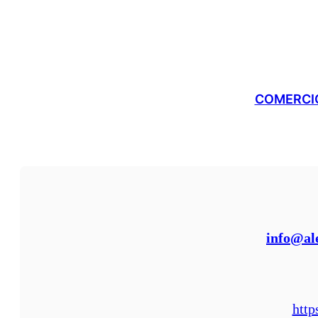
COMERCIO
info@al
http