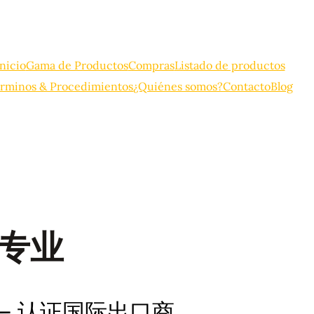
Inicio
Gama de Productos
Compras
Listado de productos
rminos & Procedimientos
¿Quiénes somos?
Contacto
Blog
es专业
专业 – 认证国际出口商