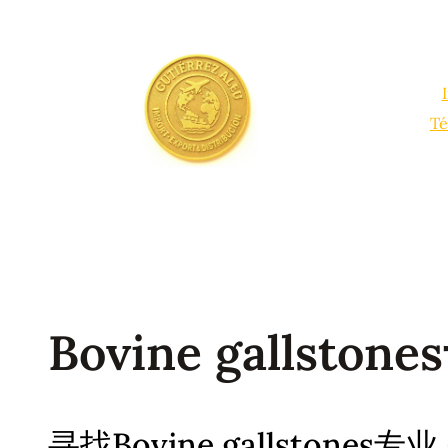
Saltar
al
contenido
Té
Bovine gallston
寻找Bovine gallstones